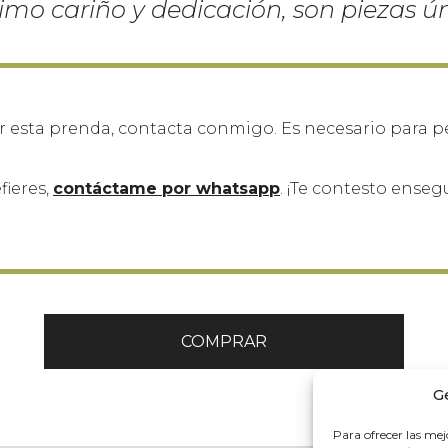
mo cariño y dedicación, son piezas ún
 esta prenda, contacta conmigo. Es necesario para pers
efieres,
contáctame por whatsapp
. ¡Te contesto enseg
COMPRAR
G
Para ofrecer las mej